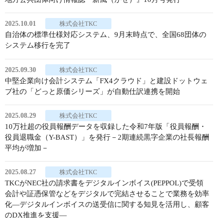
2025.10.01
株式会社TKC
自治体の標準仕様対応システム、9月末時点で、全国68団体の
システム移行を完了
2025.09.30
株式会社TKC
中堅企業向け会計システム「FX4クラウド」と建設ドットウェ
ブ社の「どっと原価シリーズ」が自動仕訳連携を開始
2025.08.29
株式会社TKC
10万社超の役員報酬データを収録した令和7年版「役員報酬・
役員退職金（Y-BAST）」を発行－2期連続黒字企業の社長報酬
平均が増加－
2025.08.27
株式会社TKC
TKCがNEC社の請求書をデジタルインボイス(PEPPOL)で受領
会計や証憑保管などをデジタルで完結させることで業務を効率
化―デジタルインボイスの送受信に関する知見を活用し、顧客
のDX推進を支援―