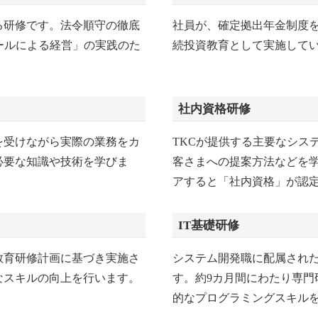
る研修です。法令順守の徹底
社員が、確定拠出年金制度
ールによる経営」の実践のた
続投資教育として実施して
社内資格研修
を受けながら実際の業務をカ
TKCが提供する主要なシス
必要な知識や技術を学びま
客さまへの提案方法などを
アすると「社内資格」が認
IT基礎研修
教育研修計画に基づき実施さ
システム開発職に配属され
なスキルの向上を行います。
す。約9カ月間にわたり専門
的なプログラミングスキル