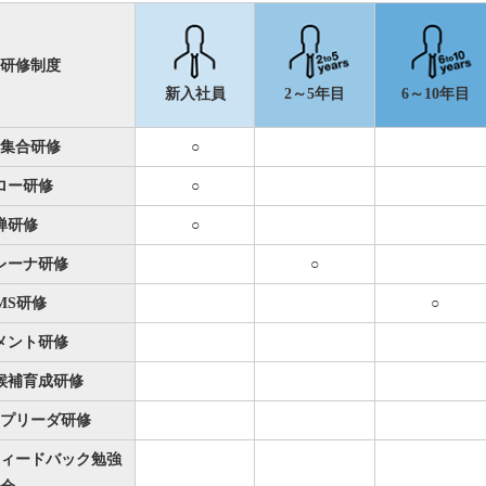
研修制度
新入社員
2～5年目
6～10年目
集合研修
○
ロー研修
○
禅研修
○
トレーナ研修
○
IMS研修
○
メント研修
候補育成研修
プリーダ研修
ィードバック勉強