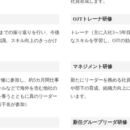
社員育成します。
OJTトレーナ研修
れまでの振り返りを行い、今後
トレーナ（主に入社3～5年
知識、スキル向上のきっかけ
なスキルを学習し、OJTの
マネジメント研修
研修に参加し、約5カ月間仕事
新たにリーダーを務める社
ールなどで海外を含む他社の
や部下の育成、組織力向上
を養うとともに真のリーダー
います。
若干名が参加）
新任グループリーダ研修