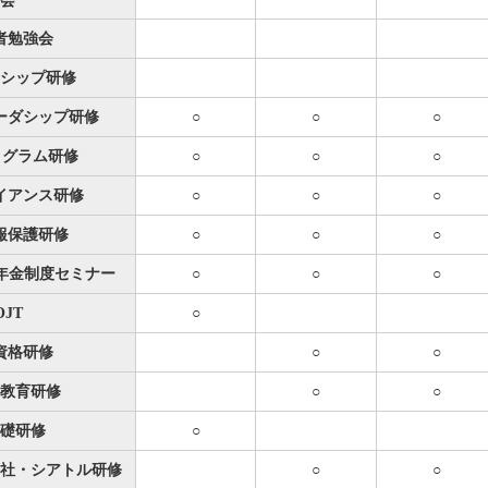
会
者勉強会
シップ研修
ーダシップ研修
○
○
○
プログラム研修
○
○
○
イアンス研修
○
○
○
報保護研修
○
○
○
出年金制度セミナー
○
○
○
OJT
○
資格研修
○
○
教育研修
○
○
基礎研修
○
社・シアトル研修
○
○