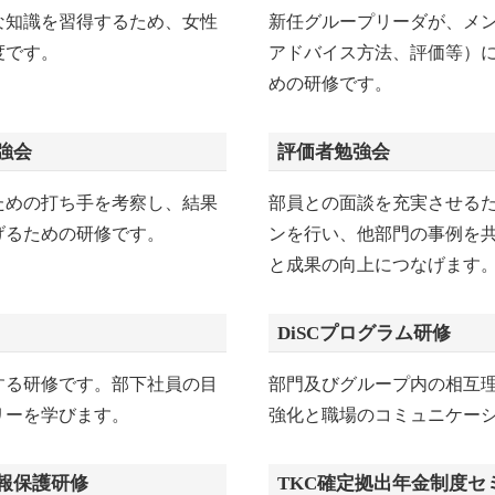
な知識を習得するため、女性
新任グループリーダが、メ
度です。
アドバイス方法、評価等）
めの研修です。
強会
評価者勉強会
ための打ち手を考察し、結果
部員との面談を充実させる
げるための研修です。
ンを行い、他部門の事例を
と成果の向上につなげます
DiSCプログラム研修
する研修です。部下社員の目
部門及びグループ内の相互
リーを学びます。
強化と職場のコミュニケー
報保護研修
TKC確定拠出年金制度セ