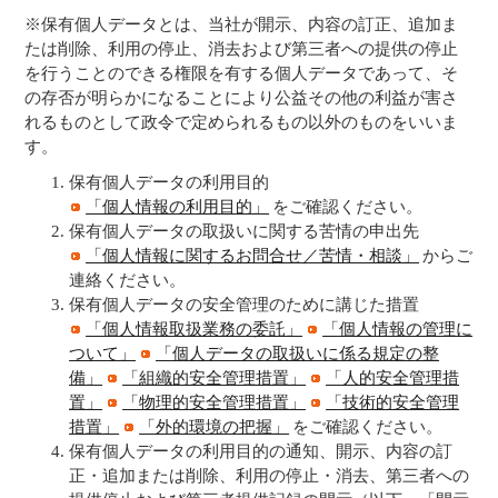
※保有個人データとは、当社が開示、内容の訂正、追加ま
たは削除、利用の停止、消去および第三者への提供の停止
を行うことのできる権限を有する個人データであって、そ
の存否が明らかになることにより公益その他の利益が害さ
れるものとして政令で定められるもの以外のものをいいま
す。
保有個人データの利用目的
「個人情報の利用目的」
をご確認ください。
保有個人データの取扱いに関する苦情の申出先
「個人情報に関するお問合せ／苦情・相談」
からご
連絡ください。
保有個人データの安全管理のために講じた措置
「個人情報取扱業務の委託」
「個人情報の管理に
ついて」
「個人データの取扱いに係る規定の整
備」
「組織的安全管理措置」
「人的安全管理措
置」
「物理的安全管理措置」
「技術的安全管理
措置」
「外的環境の把握」
をご確認ください。
保有個人データの利用目的の通知、開示、内容の訂
正・追加または削除、利用の停止・消去、第三者への