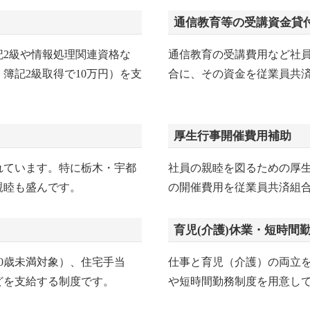
通信教育等の受講資金貸
記2級や情報処理関連資格な
通信教育の受講費用など社
簿記2級取得で10万円）を支
合に、その資金を従業員共
厚生行事開催費用補助
れています。特に栃木・宇都
社員の親睦を図るための厚
親睦も盛んです。
の開催費用を従業員共済組
育児(介護)休業・短時間
0歳未満対象）、住宅手当
仕事と育児（介護）の両立
などを支給する制度です。
や短時間勤務制度を用意し