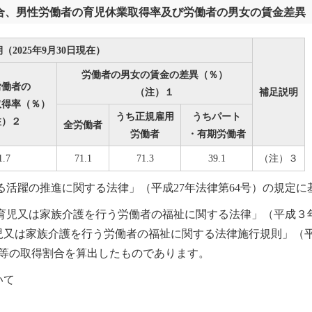
合、男性労働者の育児休業取得率及び労働者の男女の賃金差異
期（2025年9月30日現在）
労働者の男女の賃金の差異（％）
労働者の
（注）１
補足説明
取得率（％）
うち正規雇用
うちパート
注）２
全労働者
労働者
・有期労働者
1.7
71.1
71.3
39.1
（注）３
る活躍の推進に関する法律」（平成27年法律第64号）の規定
育児又は家族介護を行う労働者の福祉に関する法律」（平成３
又は家族介護を行う労働者の福祉に関する法律施行規則」（平成
業等の取得割合を算出したものであります。
いて