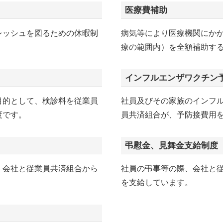
医療費補助
レッシュを図るための休暇制
病気等により医療機関にか
療の範囲内）を全額補助す
インフルエンザワクチン
目的として、検診料を従業員
社員及びその家族のインフ
度です。
員共済組合が、予防接費用
弔慰金、見舞金支給制度
、会社と従業員共済組合から
社員の弔事等の際、会社と
を支給しています。