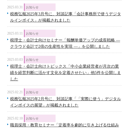
2025.03.31
お知らせ
税務弘報2025年3月号に、対談記事「会計事務所で使うデジタ
ルインボイス」が掲載されました
2025.03.11
お知らせ
税理士・会計士向けセミナー「報酬単価アップの成長戦略 ―
クラウド会計で2倍の生産性を実現 ―」を公開しました
2025.03.03
お知らせ
税理士・会計士向けトピックス「中小企業経営者が月次の業
績を経営判断に活かす文化を定着させたい」他5件を公開しま
した
2025.02.21
お知らせ
税務弘報2025年2月号に、対談記事「「実際に使う」デジタル
インボイスの展望」が掲載されました
2025.02.10
お知らせ
職員採用・教育セミナー「定着率を劇的に引き上げる仕組み