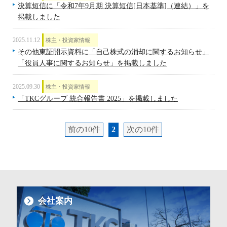
決算短信に「令和7年9月期 決算短信[日本基準]（連結）」を
掲載しました
2025.11.12
株主・投資家情報
その他東証開示資料に「自己株式の消却に関するお知らせ」
「役員人事に関するお知らせ」を掲載しました
2025.09.30
株主・投資家情報
「TKCグループ 統合報告書 2025」を掲載しました
前の10件
2
次の10件
会社案内