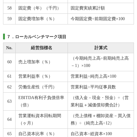
58
固定費（年）（千円）
固定費実績累計額
59
固定費増加率（％）
今期固定費÷前期固定費×100
７．ローカルベンチマーク項目
No.
経営指標名
計算式
（今期純売上高÷前期純売上高
60
売上増加率（％）
－1）×100
61
営業利益率（％）
営業利益÷純売上高×100
62
労働生産性（千円）
営業利益÷平均従事員数
EBITDA有利子負債倍率
（借入金－現金・預金）÷（営
63
（倍）
業利益＋減価償却費合計）
営業運転資本回転期間
（売上債権＋棚卸資産－買入債
64
（ヶ月）
務）÷（純売上高÷12）
65
自己資本比率（％）
自己資本÷総資本×100