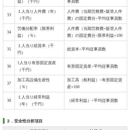
益）（千円）
事員数
１人当り人件費（年）
人件費（当期労務費+販管人件
33
（千円）
費）の固定費分÷平均従事員数
労働分配率（限界利
人件費（当期労務費+販管人件
34
益）（％）
費）の固定費分÷限界利益×100
１人当り総資本（千
35
総資本÷平均従事員数
円）
1人当り有形固定資産
36
有形固定資産÷平均従事員数
（千円）
加工高設備生産性
加工高（粗利益）÷有形固定資
37
（％）
産×100
１人当り経常利益
38
（経常利益）÷平均従事員数
（年）（千円）
３．安全性分析項目