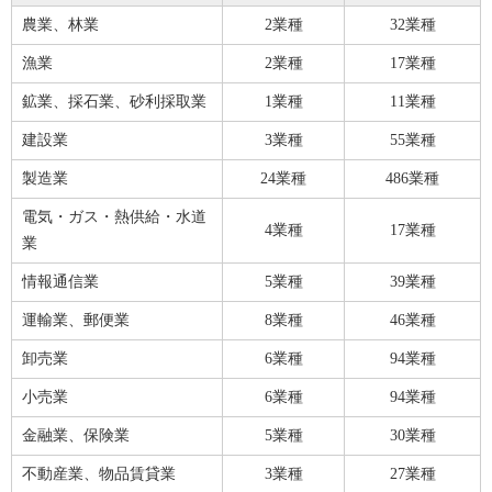
農業、林業
2業種
32業種
漁業
2業種
17業種
鉱業、採石業、砂利採取業
1業種
11業種
建設業
3業種
55業種
製造業
24業種
486業種
電気・ガス・熱供給・水道
4業種
17業種
業
情報通信業
5業種
39業種
運輸業、郵便業
8業種
46業種
卸売業
6業種
94業種
小売業
6業種
94業種
金融業、保険業
5業種
30業種
不動産業、物品賃貸業
3業種
27業種