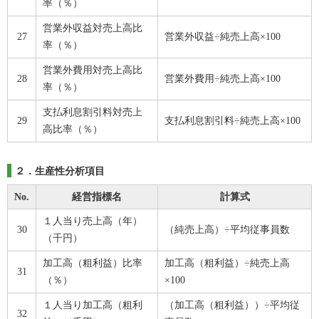
率（％）
営業外収益対売上高比
27
営業外収益÷純売上高×100
率（％）
営業外費用対売上高比
28
営業外費用÷純売上高×100
率（％）
支払利息割引料対売上
29
支払利息割引料÷純売上高×100
高比率（％）
２．生産性分析項目
No.
経営指標名
計算式
１人当り売上高（年）
30
（純売上高）÷平均従事員数
（千円）
加工高（粗利益）比率
加工高（粗利益）÷純売上高
31
（％）
×100
１人当り加工高（粗利
（加工高（粗利益））÷平均従
32