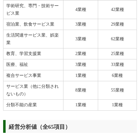
学術研究、専門・技術サー
4業種
42業種
ビス業
宿泊業、飲食サービス業
3業種
29業種
生活関連サービス業、娯楽
3業種
62業種
業
教育、学習支援業
2業種
25業種
医療、福祉
3業種
33業種
複合サービス事業
1業種
6業種
サービス業（他に分類され
8業種
55業種
ないもの）
分類不能の産業
1業種
1業種
経営分析値（全65項目）