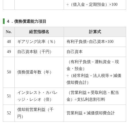
÷（借入金－定期預金）×100
４．債務償還能力項目
No.
経営指標名
計算式
48
ギアリング比率（％）
有利子負債÷自己資本×100
49
自己資本額（千円）
自己資本
（有利子負債－運転資金－現
金・預金）
50
債務償還年数（年）
÷（経常利益－法人税等＋減価
償却費合計）
インタレスト・カバレ
（営業利益＋受取利息・配当
51
ッジ・レシオ（倍）
金）÷支払利息割引料
償却前営業利益（千
52
営業利益＋減価償却費合計
円）