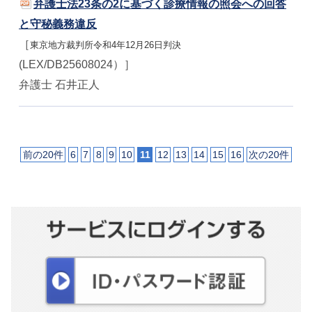
弁護士法23条の2に基づく診療情報の照会への回答
と守秘義務違反
［
東京地方裁判所令和4年12月26日判決
(LEX/DB25608024）］
弁護士 石井正人
前の20件
6
7
8
9
10
11
12
13
14
15
16
次の20件