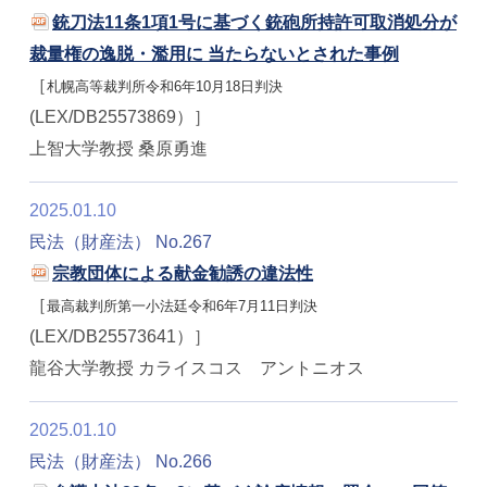
銃刀法11条1項1号に基づく銃砲所持許可取消処分が
裁量権の逸脱・濫用に 当たらないとされた事例
［
札幌高等裁判所令和6年10月18日判決
(LEX/DB25573869）］
上智大学教授 桑原勇進
2025.01.10
民法（財産法） No.267
宗教団体による献金勧誘の違法性
［
最高裁判所第一小法廷令和6年7月11日判決
(LEX/DB25573641）］
龍谷大学教授 カライスコス アントニオス
2025.01.10
民法（財産法） No.266