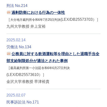
刑法 No.214
過剰防衛における行為の一体性
［
(LEX/DB25573703）］
大分地方裁判所令和6年7月25日判決
九州大学教授 井上宜裕
2025.02.14
労働法 No.134
公務員に対する飲酒運転等を理由とした退職手当全
部支給制限処分が適法とされた事例
［
最高裁判所第一小法廷令和6年6月27日判決
(LEX/DB25573610）］
金沢大学准教授 早津裕貴
2025.02.07
民事訴訟法 No.171