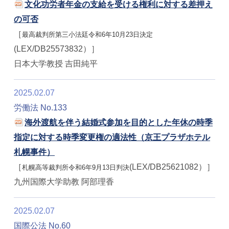
文化功労者年金の支給を受ける権利に対する差押え
の可否
［
最高裁判所第三小法廷令和6年10月23日決定
(LEX/DB25573832）］
日本大学教授 吉田純平
2025.02.07
労働法 No.133
海外渡航を伴う結婚式参加を目的とした年休の時季
指定に対する時季変更権の適法性（京王プラザホテル
札幌事件）
［
(LEX/DB25621082）］
札幌高等裁判所令和6年9月13日判決
九州国際大学助教 阿部理香
2025.02.07
国際公法 No.60