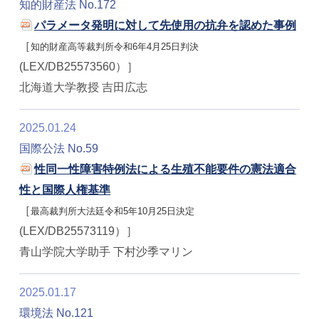
知的財産法 No.172
パラメータ発明に対して先使用の抗弁を認めた事例
［
知的財産高等裁判所令和6年4月25日判決
(LEX/DB25573560）］
北海道大学教授 吉田広志
2025.01.24
国際公法 No.59
性同一性障害特例法による生殖不能要件の憲法適合
性と国際人権基準
［
最高裁判所大法廷令和5年10月25日決定
(LEX/DB25573119）］
青山学院大学助手 下村沙季マリン
2025.01.17
環境法 No.121