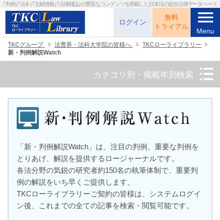
｢判例｣｢法令｣｢文献情報｣｢法律雑誌｣の
豊富なコンテンツを搭載した日本法の総合法律データベース
menu
無料
ログイン
トライアル
Menu
TKCグループ
法曹界・法科大学院の皆様へ
TKCローライブラリー
新・判例解説Watch
カテゴリ別・掲載年別検索
「新・判例解説Watch」は、注目の判例、重要な判例を
とりあげ、
解説を提供するロージャーナルです。
各法分野の気鋭の研究者約150名の執筆体制で、重要判
例の
解説をいち早くご提供します。
TKCローライブラリーご契約の皆様は、システムログイ
ン後、
これまでの全ての記事を検索・閲覧可能です。