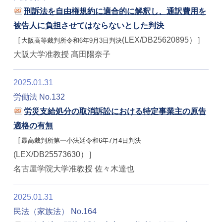
刑訴法を自由権規約に適合的に解釈し、通訳費用を
被告人に負担させてはならないとした判決
［
(LEX/DB25620895）］
大阪高等裁判所令和6年9月3日判決
大阪大学准教授 髙田陽奈子
2025.01.31
労働法 No.132
労災支給処分の取消訴訟における特定事業主の原告
適格の有無
［
最高裁判所第一小法廷令和6年7月4日判決
(LEX/DB25573630）］
名古屋学院大学准教授 佐々木達也
2025.01.31
民法（家族法） No.164