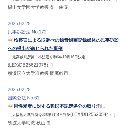
椙山女学園大学教授 柴 由花
2025.02.28
民事訴訟法 No.172
検察官による取調べの録音録画記録媒体の民事訴訟
への提出が命じられた事例
［
最高裁判所第二小法廷令和6年10月16日決定
(LEX/DB25621078）］
横浜国立大学准教授 岡庭幹司
2025.02.28
国際公法 No.61
同性愛者に対する難民不認定処分の取り消し
［
(LEX/DB25620544）］
大阪地方裁判所令和6年7月4日判決
筑波大学助教 秋山 肇