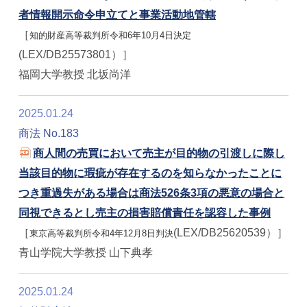
者情報開示命令申立てと事業活動地管轄
［
知的財産高等裁判所令和6年10月4日決定
(LEX/DB25573801）］
福岡大学教授 北坂尚洋
2025.01.24
商法 No.183
商人間の売買において売主が目的物の引渡しに際し
当該目的物に瑕疵が存在するのを知らなかったことに
つき重過失がある場合は商法526条3項の悪意の場合と
同視できるとし売主の損害賠償責任を認容した事例
［
(LEX/DB25620539）］
東京高等裁判所令和4年12月8日判決
青山学院大学教授 山下典孝
2025.01.24