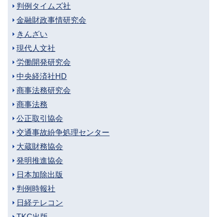
判例タイムズ社
金融財政事情研究会
きんざい
現代人文社
労働開発研究会
中央経済社HD
商事法務研究会
商事法務
公正取引協会
交通事故紛争処理センター
大蔵財務協会
発明推進協会
日本加除出版
判例時報社
日経テレコン
TKC出版