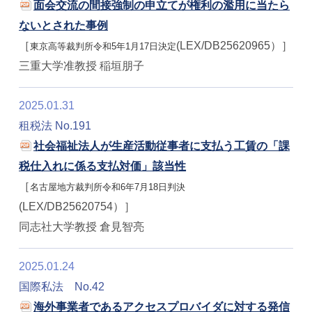
面会交流の間接強制の申立てが権利の濫用に当たら
ないとされた事例
［
(LEX/DB25620965）］
東京高等裁判所令和5年1月17日決定
三重大学准教授 稲垣朋子
2025.01.31
租税法 No.191
社会福祉法人が生産活動従事者に支払う工賃の「課
税仕入れに係る支払対価」該当性
［
名古屋地方裁判所令和6年7月18日判決
(LEX/DB25620754）］
同志社大学教授 倉見智亮
2025.01.24
国際私法 No.42
海外事業者であるアクセスプロバイダに対する発信