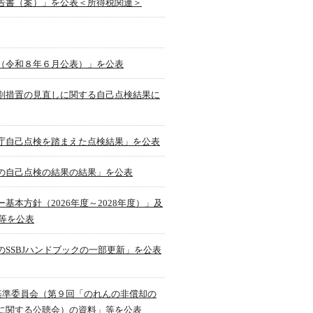
告書（案）」を公表＜所得税関連＞
（令和８年６月公表）」を公表
別措置の見直しに関する自己点検結果に
庁自己点検を踏まえた点検結果」を公表
の自己点検の結果の結果」を公表
本方針（2026年度～2028年度）」及
」等を公表
SSBJハンドブックの一部更新」を公表
基準委員会（第９回「のれんの非償却の
に関する公聴会）の資料」等を公表