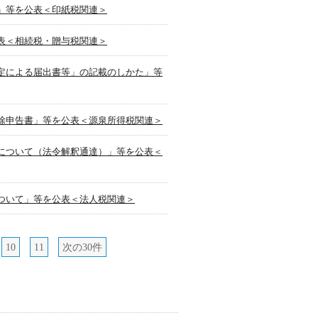
」等を公表＜印紙税関連＞
表＜相続税・贈与税関連＞
定による届出書等」の記載のしかた」等
除申告書」等を公表＜源泉所得税関連＞
について（法令解釈通達）」等を公表＜
ついて」等を公表＜法人税関連＞
10
11
次の30件