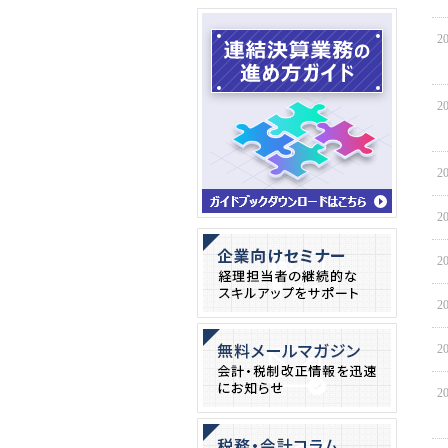
20
20
20
20
20
20
20
20