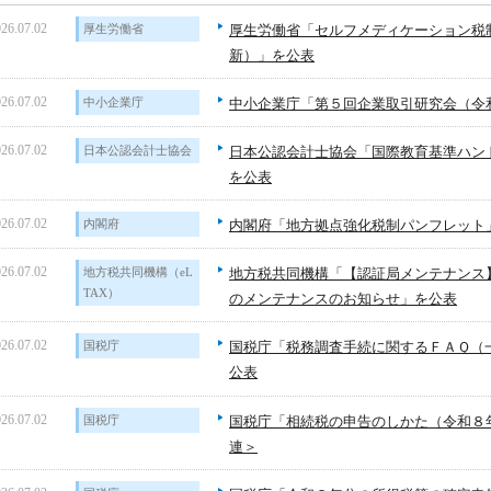
26.07.02
厚生労働省
厚生労働省「セルフメディケーション税
新）」を公表
26.07.02
中小企業庁
中小企業庁「第５回企業取引研究会（令
26.07.02
日本公認会計士協会
日本公認会計士協会「国際教育基準ハンド
を公表
26.07.02
内閣府
内閣府「地方拠点強化税制パンフレット
26.07.02
地方税共同機構（eL
地方税共同機構「【認証局メンテナンス
TAX）
のメンテナンスのお知らせ」を公表
26.07.02
国税庁
国税庁「税務調査手続に関するＦＡＱ（
公表
26.07.02
国税庁
国税庁「相続税の申告のしかた（令和８
連＞