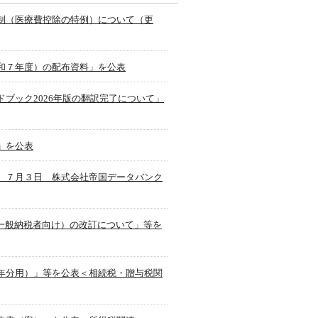
制（医療費控除の特例）について（更
和７年度）の配布資料」を公表
ブック2026年版の翻訳完了について」
」を公表
】７月３日 株式会社帝国データバンク
一般納税者向け）の改訂について」等を
年分用）」等を公表＜相続税・贈与税関