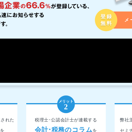
登録
メ
無料
載された
税理士･公認会計士が連載する
弊社
会計･税務のコラム
を
を
セミ