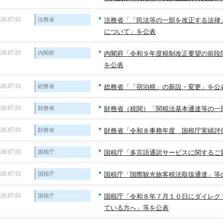
26.07.01
法務省
法務省「「民法等の一部を改正する法律
について」を公表
26.07.01
内閣府
内閣府「令和９年度税制改正要望の前段
を公表
26.07.01
総務省
総務省「「宿泊税」の新設・変更」を公
26.07.01
財務省
財務省（税関）「関税法基本通達等の一
26.07.01
財務省
財務省「令和８事務年度 国税庁実績評
26.07.01
国税庁
国税庁「多言語通訳サービスに関するご
26.07.01
国税庁
国税庁「国際観光旅客税法取扱通達」等
26.07.01
国税庁
国税庁「令和８年７月１０日にダイレク
ている方へ」等を公表