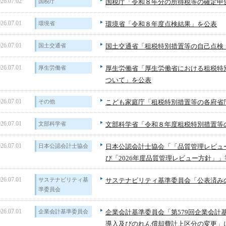
26.07.02
国税庁
国税庁「令和８年分の所得税等の確定申
26.07.01
環境省
環境省「令和８年度点検結果」を公表
26.07.01
国土交通省
国土交通省「租税特別措置等の自己点検
26.07.01
厚生労働省
厚生労働省「厚生労働省における租税特
ついて」を公表
26.07.01
その他
こども家庭庁「租税特別措置等の各府省
26.07.01
文部科学省
文部科学省「令和８年度租税特別措置等
26.07.01
日本公認会計士協会
日本公認会計士協会「「品質管理レビュー基
び「2026年度品質管理レビュー方針」
26.07.01
サステナビリティ基
サステナビリティ基準委員会「公表済みの
準委員会
26.07.01
企業会計基準委員会
企業会計基準委員会「第579回企業会計
導入及びのれん償却費計上区分の変更」