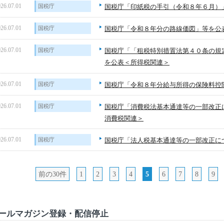
26.07.01
国税庁
国税庁「印紙税の手引（令和８年６月）
26.07.01
国税庁
国税庁「令和８年分の路線価図」等を公
26.07.01
国税庁
国税庁「「租税特別措置法第４０条の規
を公表＜所得税関連＞
26.07.01
国税庁
国税庁「令和８年分給与所得の保険料控
26.07.01
国税庁
国税庁「消費税法基本通達等の一部改正
消費税関連＞
26.07.01
国税庁
国税庁「法人税基本通達等の一部改正に
前の30件
1
2
3
4
5
6
7
8
9
ールマガジン登録・配信停止