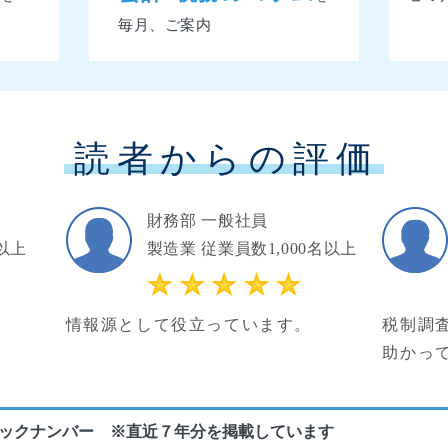
毎月、ご案内
読者からの評価
財務部 一般社員
以上
製造業 従業員数1,000名以上
情報源として役立っています。
税制調
助かっ
ックナンバー ※直近７年分を掲載しています