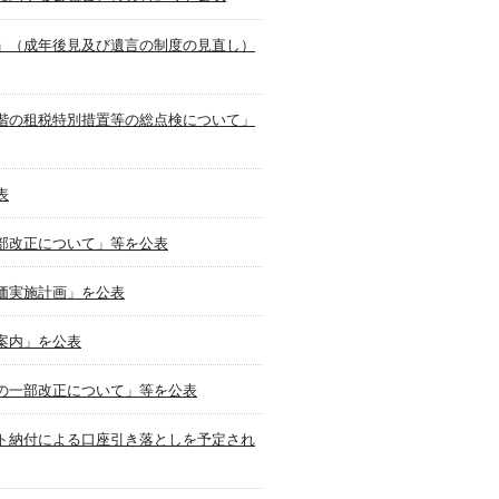
」（成年後見及び遺言の制度の見直し）
階の租税特別措置等の総点検について」
表
部改正について」等を公表
価実施計画」を公表
案内」を公表
の一部改正について」等を公表
ト納付による口座引き落としを予定され