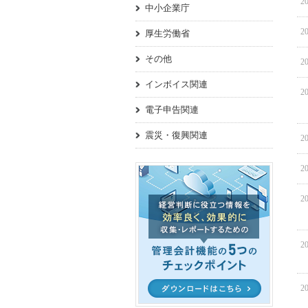
20
中小企業庁
20
厚生労働省
その他
20
インボイス関連
20
電子申告関連
震災・復興関連
20
20
20
20
20