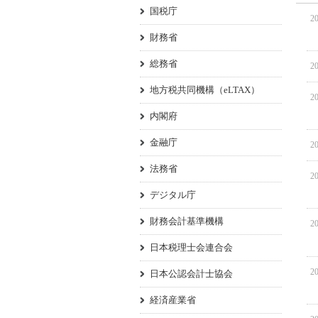
国税庁
20
財務省
総務省
20
地方税共同機構（eLTAX）
20
内閣府
金融庁
20
法務省
20
デジタル庁
財務会計基準機構
20
日本税理士会連合会
20
日本公認会計士協会
経済産業省