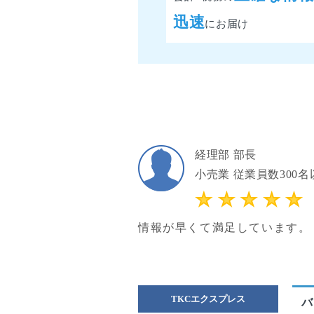
迅速
にお届け
経理部 部長
小売業 従業員数300名
情報が早くて満足しています。
TKCエクスプレス
バ