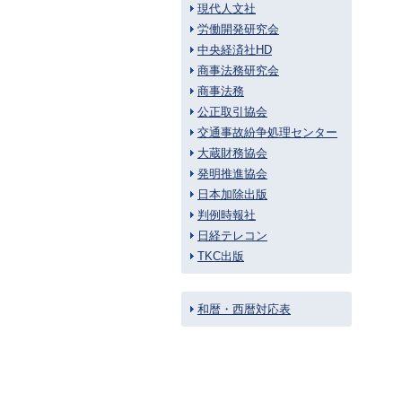
現代人文社
労働開発研究会
中央経済社HD
商事法務研究会
商事法務
公正取引協会
交通事故紛争処理センター
大蔵財務協会
発明推進協会
日本加除出版
判例時報社
日経テレコン
TKC出版
和暦・西暦対応表