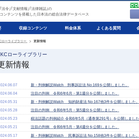
｣｢法令｣｢文献情報｣｢法律雑誌｣の
コンテンツを搭載した日本法の総合法律データベース
要
収録コンテンツ
料金体系
よくある質問
KCローライブラリー
更新情報
TKCローライブラリー
更新情報
2024.06.07
新・判例解説Watch 刑事訴訟法 No.169を公開しました。
2024.06.04
注目の判例 令和6年6月・第1週分を公開しました。
2024.05.31
新・判例解説Watch 知的財産法 No.167他3件を公開しました
2024.05.28
注目の判例 令和6年5月・第5週分を公開しました。
2024.05.23
税法話題の判例紹介 令和6年5月（通巻第291号）を公開しまし
2024.05.21
注目の判例 令和6年5月・第4週分を公開しました。
2024.05.17
新・判例解説Watch 民事訴訟法 No.158他3件を公開しました