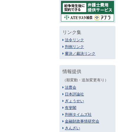
リンク集
法令リンク
判例リンク
審決／裁決リンク
情報提供
（順変動・追加変更有り）
法曹会
日本評論社
ぎょうせい
有斐閣
判例タイムズ社
金融財政事情研究会
きんざい