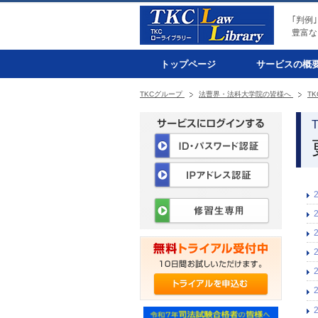
｢判例
豊富な
トップページ
サービスの概
TKCグループ
法曹界・法科大学院の皆様へ
T