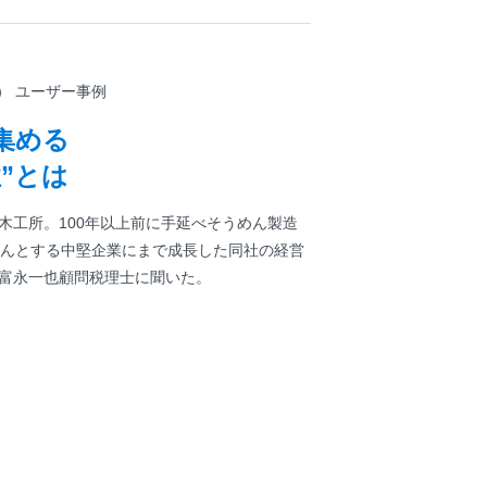
） ユーザー事例
集める
”とは
木工所。100年以上前に手延べそうめん製造
かんとする中堅企業にまで成長した同社の経営
富永一也顧問税理士に聞いた。