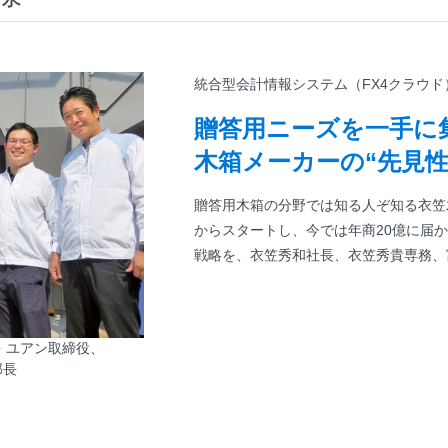
統合型会計情報システム（FX4クラウド
贈答用ニーズを一手に
木箱メーカーの“先見性
贈答用木箱の分野では知る人ぞ知る衣笠
からスタートし、今では年商20億に届
戦略を、衣笠秀和社長、衣笠秀貴専務、
・ユアン取締役、
部長