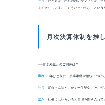
社長
たとえば、われわれのサンプルは、ただ
をお送りします。「もうひとつやな」という
月次決算体制を推
──富永先生とのご関係は？
専務
3年ほど前に、事業承継や相続について
社長
富永さんはとにかく一生懸命。そこが
富永
社長にはいろいろと無理を聞き入れても