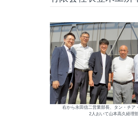
右から永田信二営業部長、タン・チア
2人おいて山本高久経理