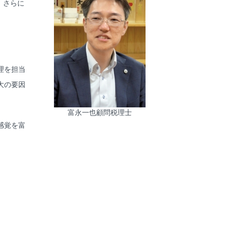
。さらに
理を担当
大の要因
富永一也顧問税理士
感覚を富