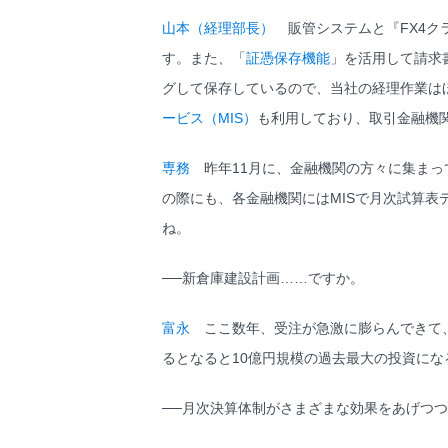
山本（経理部長）
販管システムと『FX4ク
す。また、「
証憑保存機能
」を活用して請求
グして保存しているので、当社の経理作業は
ービス（MIS）
も利用しており、取引金融機
専務
昨年11月に、金融機関の方々に集まっ
の際にも、各金融機関にはMISで月次試算
ね。
──新倉庫建設計画……ですか。
富永
ここ数年、受注が急激に膨らんできて、
るとなると10億円規模の過去最大の投資に
──月次決算体制がさまざまな効果をあげつ