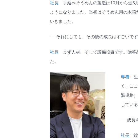
社長
手延べそうめんの製造は10月から翌5
ようになりました。当初はそうめん用の木箱
いきました。
──それにしても、その後の成長はすごいで
社長
まず人材、そして設備投資です。贈答品
た。
専務
生
く、ここ
際規格）
している
──成長
社長
繰