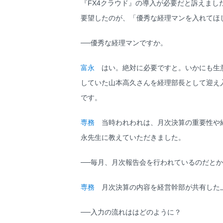
『FX4クラウド』の導入が必要だと訴えま
要望したのが、「優秀な経理マンを入れてほ
──優秀な経理マンですか。
富永
はい。絶対に必要ですと。いかにも生意
していた山本高久さんを経理部長として迎え
です。
専務
当時われわれは、月次決算の重要性や経
永先生に教えていただきました。
──毎月、月次報告会を行われているのだと
専務
月次決算の内容を経営幹部が共有した上
──入力の流れははどのように？