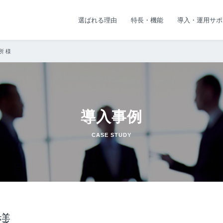
選ばれる理由
特長・機能
導入・運用サポ
所 様
導入事例
CASE STUDY
様