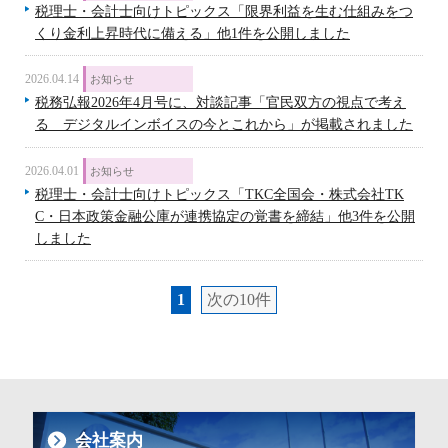
税理士・会計士向けトピックス「限界利益を生む仕組みをつ
くり金利上昇時代に備える」他1件を公開しました
2026.04.14
お知らせ
税務弘報2026年4月号に、対談記事「官民双方の視点で考え
る デジタルインボイスの今とこれから」が掲載されました
2026.04.01
お知らせ
税理士・会計士向けトピックス「TKC全国会・株式会社TK
C・日本政策金融公庫が連携協定の覚書を締結」他3件を公開
しました
1
次の10件
会社案内