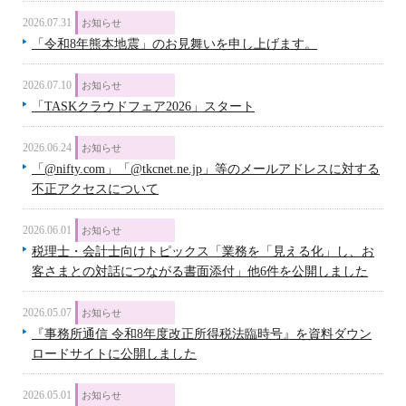
2026.07.31
お知らせ
「令和8年熊本地震」のお見舞いを申し上げます。
2026.07.10
お知らせ
「TASKクラウドフェア2026」スタート
2026.06.24
お知らせ
「@nifty.com」「@tkcnet.ne.jp」等のメールアドレスに対する
不正アクセスについて
2026.06.01
お知らせ
税理士・会計士向けトピックス「業務を「見える化」し、お
客さまとの対話につながる書面添付」他6件を公開しました
2026.05.07
お知らせ
『事務所通信 令和8年度改正所得税法臨時号』を資料ダウン
ロードサイトに公開しました
2026.05.01
お知らせ