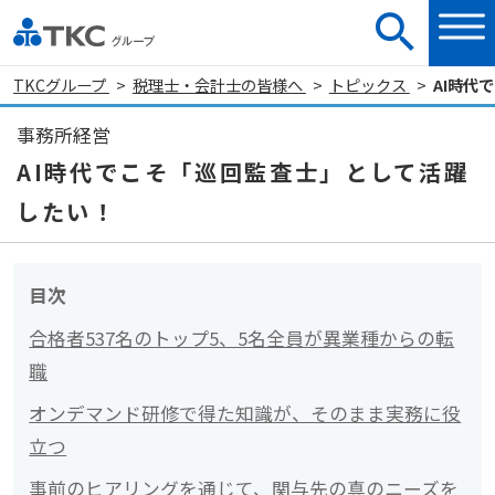
TKCグループ
税理士・会計士の皆様へ
トピックス
AI時代
事務所経営
AI時代でこそ「巡回監査士」として活躍
したい！
目次
合格者537名のトップ5、5名全員が異業種からの転
職
オンデマンド研修で得た知識が、そのまま実務に役
立つ
事前のヒアリングを通じて、関与先の真のニーズを