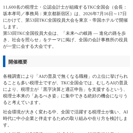
11,600名の税理士・公認会計士が組織するTKC全国会（会長：
坂本孝司／事務局：東京都新宿区）は、2026年7月16日～17日
にかけて、第53回TKC全国役員大会を東京・帝国ホテルで開催
します。
第53回TKC全国役員大会は、「未来への岐路 ― 進化の路を歩
き、社会を照らせ」をテーマに掲げ、全国の会計事務所の役員
が一堂に会する大会です。
開催概要
各種調査により「AIの普及で無くなる職種」の上位に挙げられ
ることも多い税理士ですが、TKC全国会では、むしろAIの普及
により、税理士が「黒字決算と適正申告」を支援するという、
税理士本来の「あるべき姿」に集中できる絶好の機会になりう
ると考えています。
社会環境が大きく変わる中、全国で活躍する税理士が集い、AI
時代に中小企業と伴走するための取り組みや在り方を検討しま
す。