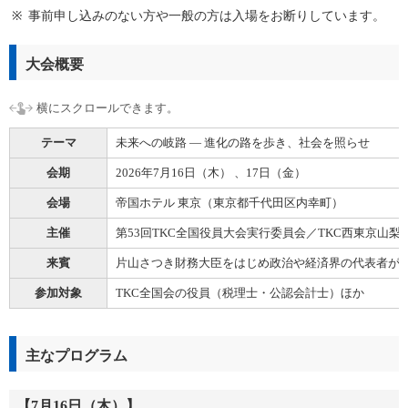
事前申し込みのない方や一般の方は入場をお断りしています。
大会概要
テーマ
未来への岐路 ― 進化の路を歩き、社会を照らせ
会期
2026年7月16日（木） 、17日（金）
会場
帝国ホテル 東京（東京都千代田区内幸町）
主催
第53回TKC全国役員大会実行委員会／TKC西東京山梨
来賓
片山さつき財務大臣をはじめ政治や経済界の代表者
参加対象
TKC全国会の役員（税理士・公認会計士）ほか
主なプログラム
【7月16日（木）】