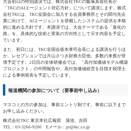
大会初日の特別講演では、株式会社TKCの飯塚真規社長が
「TKCのAIエージェント対応方針」について講演します。株式
会社TKCは、TKC全国会に加入する会員事務所とその関与先企
業に向けて、AIエージェントを搭載したシステムの提供を本格
的に進める方針です。本講演では、大会テーマである「進化の
路」を、具体的な技術と実装の方向性として示す内容を予定し
ています。
また、初日には、TKC全国会坂本孝司会長による講演を行うほ
か、レセプションでは片山さつき財務大臣他、多数の来賓が登
壇予定です。2日目の全体研修会では、「高付加価値モデル構築
プロジェクト」の中間報告や、高付加価値経営を目指す税理士
による事例発表を予定しています。
報道機関の参加について（要事前申し込み）
マスコミの方の参加は、事前エントリ制です。事前に以下まで
お申し込みください。
株式会社TKC 東京本社広報部 蒲池、吉田
TEL：03-3266-9200 Eメール：pr@tkc.co.jp