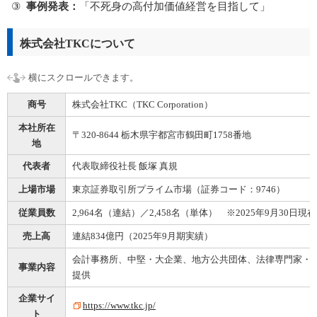
事例発表：
「不死身の高付加価値経営を目指して」
株式会社TKCについて
商号
株式会社TKC（TKC Corporation）
本社所在
〒320-8644 栃木県宇都宮市鶴田町1758番地
地
代表者
代表取締役社長 飯塚 真規
上場市場
東京証券取引所プライム市場（証券コード：9746）
従業員数
2,964名（連結）／2,458名（単体） ※2025年9月30日現在
売上高
連結834億円（2025年9月期実績）
会計事務所、中堅・大企業、地方公共団体、法律専門家・
事業内容
提供
企業サイ
https://www.tkc.jp/
ト