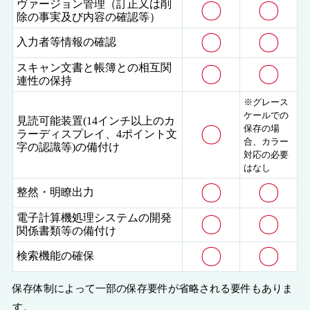
ヴァージョン管理（訂正又は削
〇
〇
除の事実及び内容の確認等）
〇
〇
入力者等情報の確認
スキャン文書と帳簿との相互関
〇
〇
連性の保持
※グレース
ケールでの
見読可能装置(14インチ以上のカ
〇
保存の場
ラーディスプレイ、4ポイント文
合、カラー
字の認識等)の備付け
対応の必要
はなし
〇
〇
整然・明瞭出力
電子計算機処理システムの開発
〇
〇
関係書類等の備付け
〇
〇
検索機能の確保
保存体制によって一部の保存要件が省略される要件もありま
す。