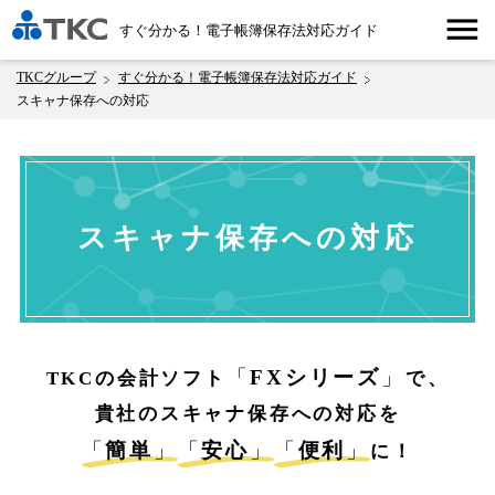
menu
すぐ分かる！電子帳簿保存法対応ガイド
TKCグループ
すぐ分かる！電子帳簿保存法対応ガイド
スキャナ保存への対応
スキャナ保存への対応
「
FXシリーズ
」
TKCの会計ソフト
で、
貴社のスキャナ保存への対応を
「
簡単
」
「
安心
」
「
便利
」
に！