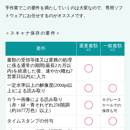
手作業でこの要件を満たしていくのは大変なので、専用ソフ
トウェアにお任せするのがオススメです。
＜スキャナ保存の要件＞
重要書類
一般書類
要件
※1
※2
書類の受領等後又は業務の処理
に係る通常の期間(最長2カ月以
〇
内)を経過した後、速やか(概ね7
営業日以内)に入力
一定水準以上の解像度(200dpi以
〇
〇
上)による読み取り
カラー画像による読み取り
※グレース
〇
（赤・緑・青それぞれ256階調
ケールでの
（約1677万色）以上）
保存も可
〇
〇
タイムスタンプの付与