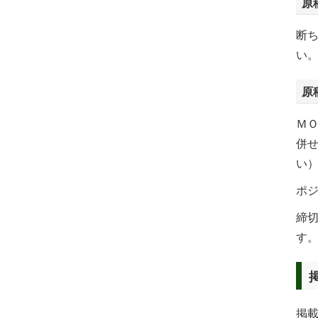
原
断
い。
原
Ｍ
併
い
ポ
締
す
掲