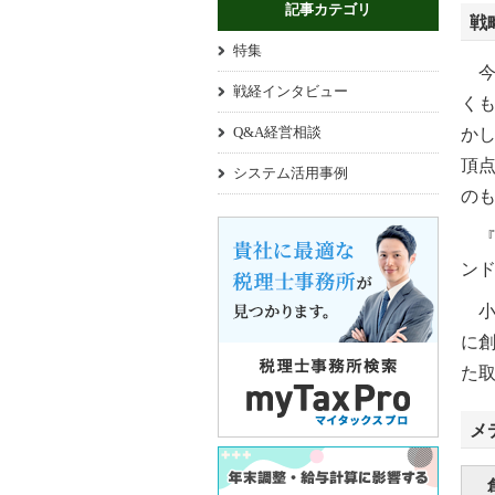
記事カテゴリ
戦
特集
今
戦経インタビュー
く
Q&A経営相談
か
頂
システム活用事例
の
『
ン
小誌
に
た
メ