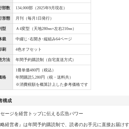
行部数
134,000部（2025年9月現在）
行形態
月刊（毎月1日発行）
判型
Ａ4変型（天地280㎜×左右210㎜）
体裁
中綴じ･右開き･縦組み64ページ
印刷
4色オフセット
売方法
年間予約購読制（自宅直送方式）
1冊単価480円（税込）
価格
年間購読5,280円（税・送料共）
※消費税額を概算計上した参考価格です
者構成
ッセージを経営トップに伝える広告パワー
戦略経営者』は年間予約購読制で、読者のお手元に直接お届け