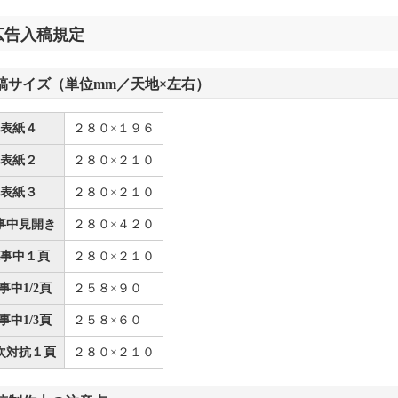
広告入稿規定
稿サイズ（単位mm／天地×左右）
表紙４
２８０×１９６
表紙２
２８０×２１０
表紙３
２８０×２１０
事中見開き
２８０×４２０
事中１頁
２８０×２１０
事中1/2頁
２５８×９０
事中1/3頁
２５８×６０
次対抗１頁
２８０×２１０