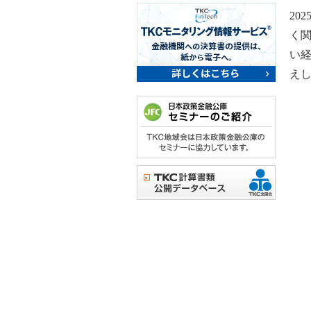
20
く
い
え