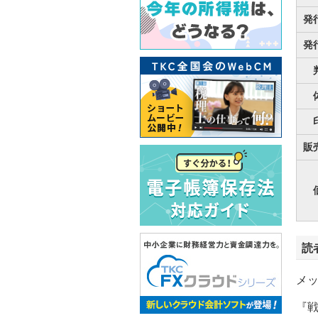
発
発
販
読
メ
『