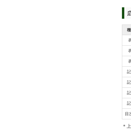
種
記
記
記
記
目
＊