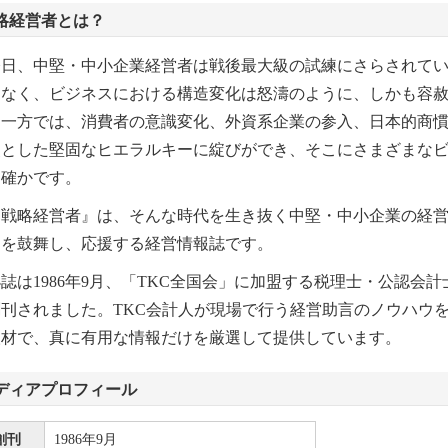
略経営者とは？
日、中堅・中小企業経営者は戦後最大級の試練にさらされてい
もなく、ビジネスにおける構造変化は怒濤のように、しかも容
し一方では、消費者の意識変化、外資系企業の参入、日本的商
点とした堅固なヒエラルキーに綻びができ、そこにさまざまな
も確かです。
戦略経営者』は、そんな時代を生き抜く中堅・中小企業の経営
ドを鼓舞し、応援する経営情報誌です。
は1986年9月、「TKC全国会」に加盟する税理士・公認会
創刊されました。TKC会計人が現場で行う経営助言のノウハウ
取材で、真に有用な情報だけを厳選して提供しています。
ディアプロフィール
創刊
1986年9月