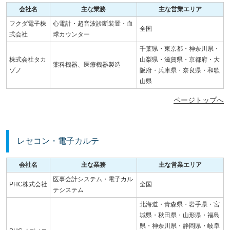
会社名
主な業務
主な営業エリア
フクダ電子株
心電計・超音波診断装置・血
全国
式会社
球カウンター
千葉県・東京都・神奈川県・
株式会社タカ
山梨県・滋賀県・京都府・大
薬科機器、医療機器製造
ゾノ
阪府・兵庫県・奈良県・和歌
山県
ページトップへ
レセコン・電子カルテ
会社名
主な業務
主な営業エリア
医事会計システム・電子カル
PHC株式会社
全国
テシステム
北海道・青森県・岩手県・宮
城県・秋田県・山形県・福島
県・神奈川県・静岡県・岐阜