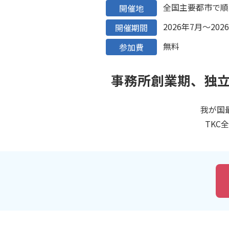
全国主要都市で順
開催地
2026年7月～202
開催期間
無料
参加費
事務所創業期、独
我が国
TKC