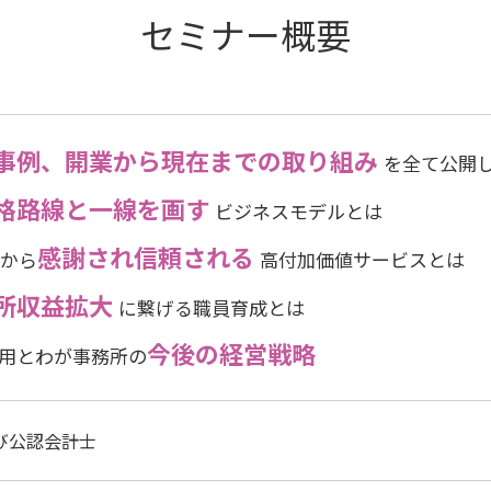
セミナー概要
事例、開業から現在までの取り組み
を全て公開
格路線と一線を画す
ビジネスモデルとは
感謝され信頼される
から
高付加価値サービスとは
所収益拡大
に繋げる
職員育成とは
今後の経営戦略
活用とわが事務所の
び公認会計士