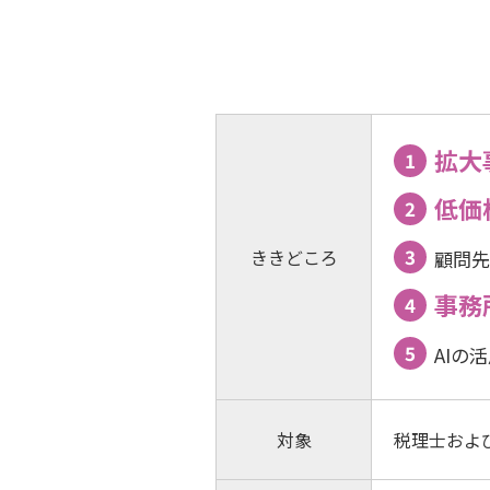
拡大
低価
ききどころ
顧問先
事務
AIの
対象
税理士およ