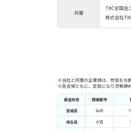
TKC全国
共催
株式会社TK
※当社と同業の企業様は、参加をお
※各会場ともに、定員になり次第締
都道府県
開催都市
仙台
宮城県
大宮
埼玉県