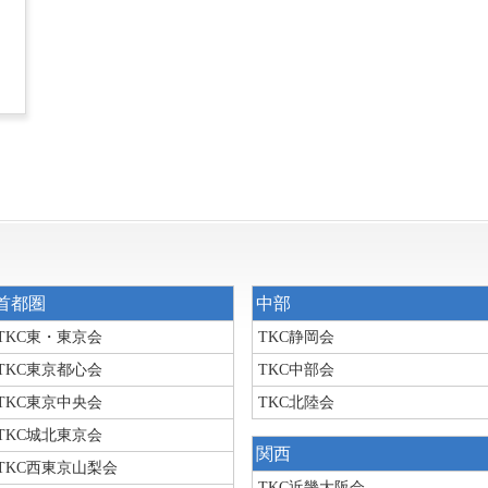
首都圏
中部
TKC東・東京会
TKC静岡会
TKC東京都心会
TKC中部会
TKC東京中央会
TKC北陸会
TKC城北東京会
関西
TKC西東京山梨会
TKC近畿大阪会