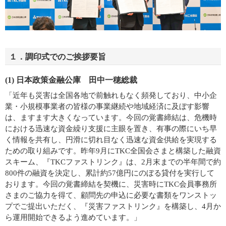
１．調印式でのご挨拶要旨
(1) 日本政策金融公庫 田中一穂総裁
「近年も災害は全国各地で前触れもなく頻発しており、中小企
業・小規模事業者の皆様の事業継続や地域経済に及ぼす影響
は、ますます大きくなっています。今回の覚書締結は、危機時
における迅速な資金繰り支援に主眼を置き、有事の際にいち早
く情報を共有し、円滑に切れ目なく迅速な資金供給を実現する
ための取り組みです。昨年9月にTKC全国会さまと構築した融資
スキーム、『TKCファストリンク』は、2月末までの半年間で約
800件の融資を決定し、累計約57億円にのぼる貸付を実行して
おります。今回の覚書締結を契機に、災害時にTKC会員事務所
さまのご協力を得て、顧問先の申込に必要な書類をワンストッ
プでご提出いただく、『災害ファストリンク』を構築し、4月か
ら運用開始できるよう進めています。」