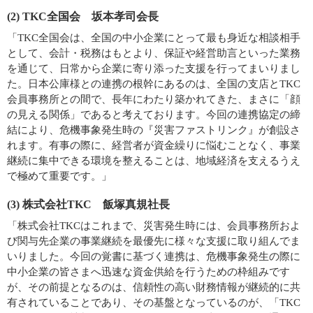
(2) TKC全国会 坂本孝司会長
「TKC全国会は、全国の中小企業にとって最も身近な相談相手
として、会計・税務はもとより、保証や経営助言といった業務
を通じて、日常から企業に寄り添った支援を行ってまいりまし
た。日本公庫様との連携の根幹にあるのは、全国の支店とTKC
会員事務所との間で、長年にわたり築かれてきた、まさに「顔
の見える関係」であると考えております。今回の連携協定の締
結により、危機事象発生時の『災害ファストリンク』が創設さ
れます。有事の際に、経営者が資金繰りに悩むことなく、事業
継続に集中できる環境を整えることは、地域経済を支えるうえ
で極めて重要です。」
(3) 株式会社TKC 飯塚真規社長
「株式会社TKCはこれまで、災害発生時には、会員事務所およ
び関与先企業の事業継続を最優先に様々な支援に取り組んでま
いりました。今回の覚書に基づく連携は、危機事象発生の際に
中小企業の皆さまへ迅速な資金供給を行うための枠組みです
が、その前提となるのは、信頼性の高い財務情報が継続的に共
有されていることであり、その基盤となっているのが、「TKC