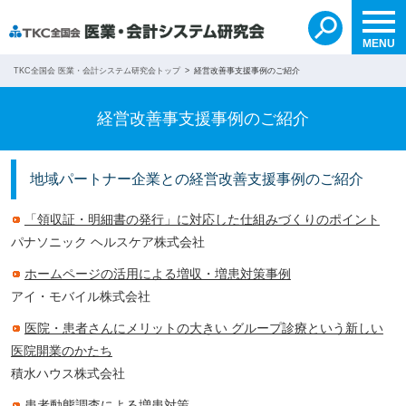
自分で検索する
無料紹介を依頼する
search
MENU
TKC全国会 医業・会計システム研究会トップ
経営改善事支援事例のご紹介
経営改善事支援事例のご紹介
地域パートナー企業との経営改善支援事例のご紹介
「領収証・明細書の発行」に対応した仕組みづくりのポイント
パナソニック ヘルスケア株式会社
ホームページの活用による増収・増患対策事例
アイ・モバイル株式会社
医院・患者さんにメリットの大きい グループ診療という新しい
医院開業のかたち
積水ハウス株式会社
患者動態調査による増患対策