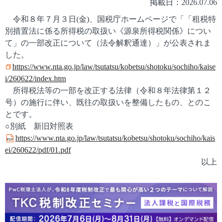
掲載日：2026.07.06
令和８年７月３日(金)、国税庁ホームページで「「租税特
別措置法に係る所得税の取扱い《源泉所得税関係》につい
て」の一部改正について（法令解釈通達）」が公表されま
した。
https://www.nta.go.jp/law/tsutatsu/kobetsu/shotoku/sochiho/kaise
i/260622/index.htm
所得税法等の一部を改正する法律（令和８年法律第１２
号）の施行に伴い、既往の取扱いを整備したもの、とのこ
とです。
○別紙 新旧対照表
https://www.nta.go.jp/law/tsutatsu/kobetsu/shotoku/sochiho/kais
ei/260622/pdf/01.pdf
以上