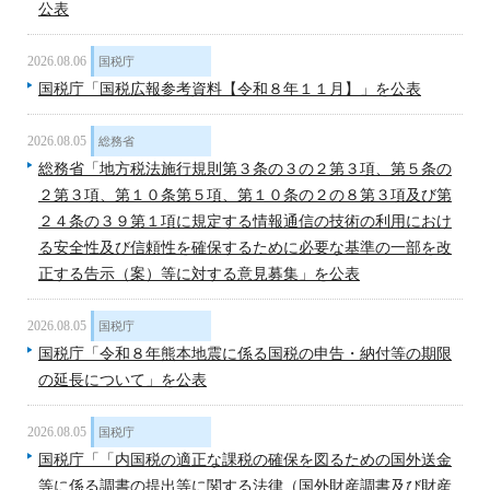
公表
2026.08.06
国税庁
国税庁「国税広報参考資料【令和８年１１月】」を公表
2026.08.05
総務省
総務省「地方税法施行規則第３条の３の２第３項、第５条の
２第３項、第１０条第５項、第１０条の２の８第３項及び第
２４条の３９第１項に規定する情報通信の技術の利用におけ
る安全性及び信頼性を確保するために必要な基準の一部を改
正する告示（案）等に対する意見募集」を公表
2026.08.05
国税庁
国税庁「令和８年熊本地震に係る国税の申告・納付等の期限
の延長について」を公表
2026.08.05
国税庁
国税庁「「内国税の適正な課税の確保を図るための国外送金
等に係る調書の提出等に関する法律（国外財産調書及び財産